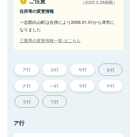
ご注意
（2025.3.28掲載）
住所等の変更情報
一志郡白山町は合併により2006.01.01から津市に
なりました
三重県の変更情報一覧 はこちら
ア行
カ行
サ行
タ行
ナ行
ハ行
マ行
ヤ行
ラ行
ワ行
ア行