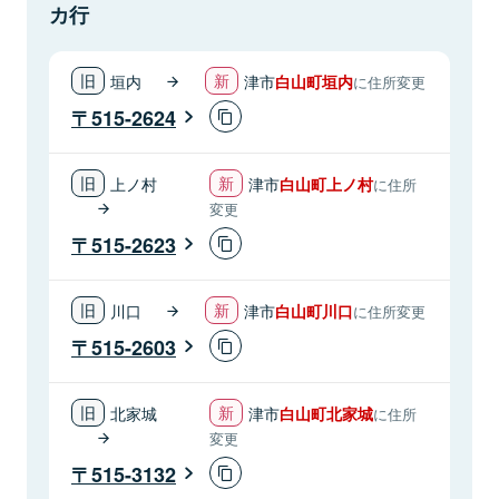
カ行
垣内
津市
白山町垣内
に住所変更
515-2624
上ノ村
津市
白山町上ノ村
に住所
変更
515-2623
川口
津市
白山町川口
に住所変更
515-2603
北家城
津市
白山町北家城
に住所
変更
515-3132