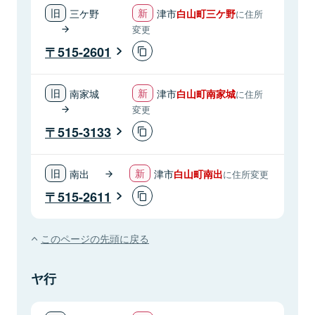
三ケ野
津市
白山町三ケ野
に住所
変更
515-2601
南家城
津市
白山町南家城
に住所
変更
515-3133
南出
津市
白山町南出
に住所変更
515-2611
このページの先頭に戻る
ヤ行