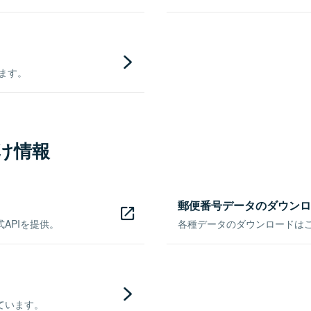
きます。
け情報
郵便番号データのダウンロ
APIを提供。
各種データのダウンロードはこち
ています。