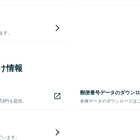
きます。
け情報
郵便番号データのダウンロ
APIを提供。
各種データのダウンロードはこち
ています。