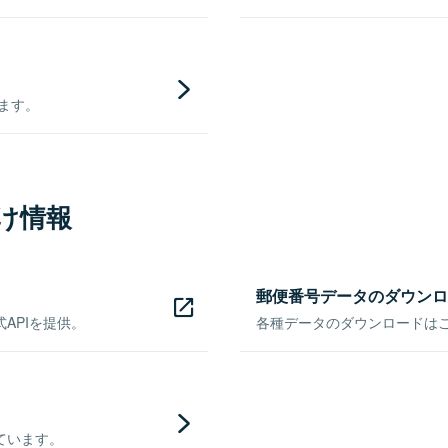
きます。
け情報
郵便番号データのダウンロ
APIを提供。
各種データのダウンロードはこち
ています。