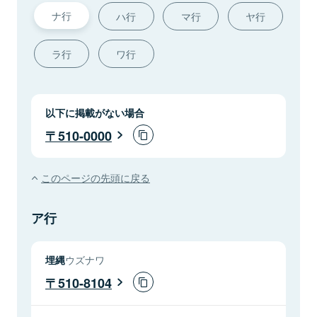
ナ行
ハ行
マ行
ヤ行
ラ行
ワ行
以下に掲載がない場合
510-0000
このページの先頭に戻る
ア行
埋縄
ウズナワ
510-8104