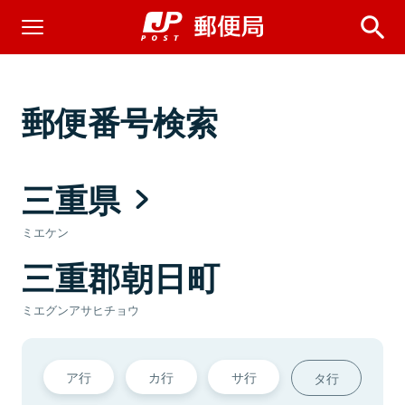
郵便番号検索
三重県
ミエケン
三重郡朝日町
ミエグンアサヒチョウ
ア行
カ行
サ行
タ行