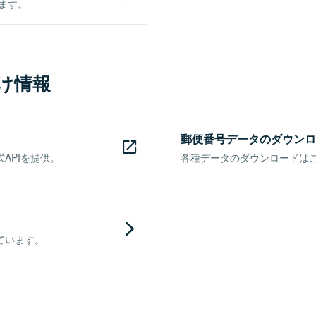
きます。
け情報
郵便番号データのダウンロ
APIを提供。
各種データのダウンロードはこち
ています。