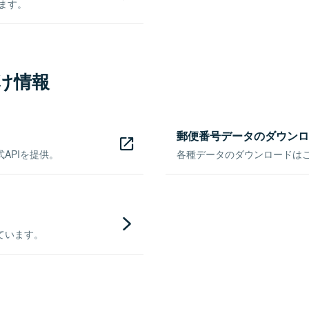
きます。
け情報
郵便番号データのダウンロ
APIを提供。
各種データのダウンロードはこち
ています。