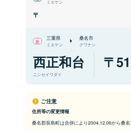
ミエケン
三重県
桑名市
ミエケン
クワナシ
西正和台
51
ニシセイワダイ
ご注意
住所等の変更情報
桑名郡長島町は合併により2004.12.06から