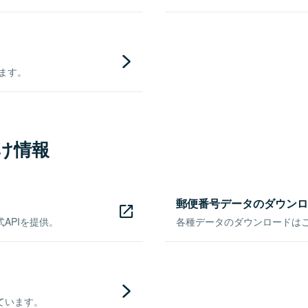
きます。
け情報
郵便番号データのダウンロ
APIを提供。
各種データのダウンロードはこち
ています。