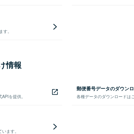
きます。
け情報
郵便番号データのダウンロ
APIを提供。
各種データのダウンロードはこち
ています。