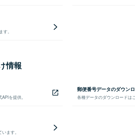
きます。
け情報
郵便番号データのダウンロ
APIを提供。
各種データのダウンロードはこち
ています。