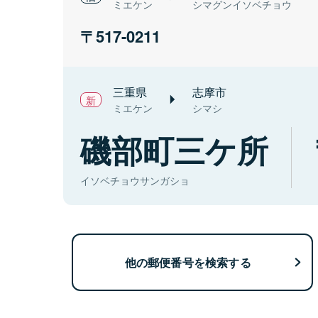
ミエケン
シマグンイソベチョウ
517-0211
三重県
志摩市
ミエケン
シマシ
磯部町三ケ所
イソベチョウサンガショ
他の郵便番号を検索する