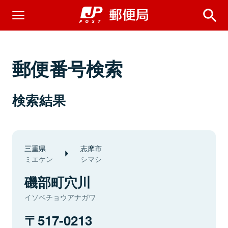
郵便番号検索
検索結果
三重県
志摩市
ミエケン
シマシ
磯部町穴川
イソベチョウアナガワ
517-0213