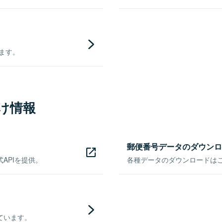
きます。
け情報
郵便番号データのダウンロ
APIを提供。
各種データのダウンロードはこち
ています。