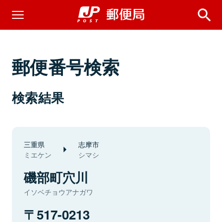
郵便番号検索
検索結果
三重県
志摩市
ミエケン
シマシ
磯部町穴川
イソベチョウアナガワ
517-0213