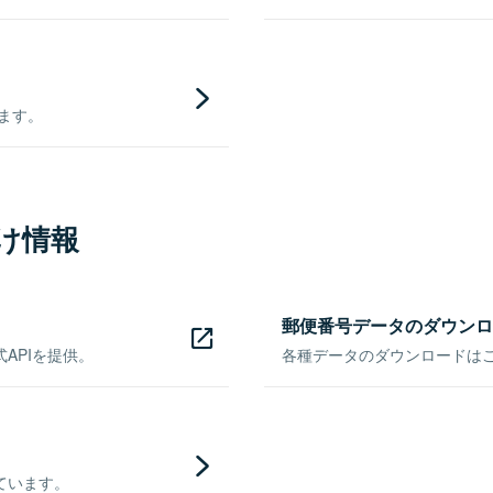
きます。
け情報
郵便番号データのダウンロ
APIを提供。
各種データのダウンロードはこち
ています。