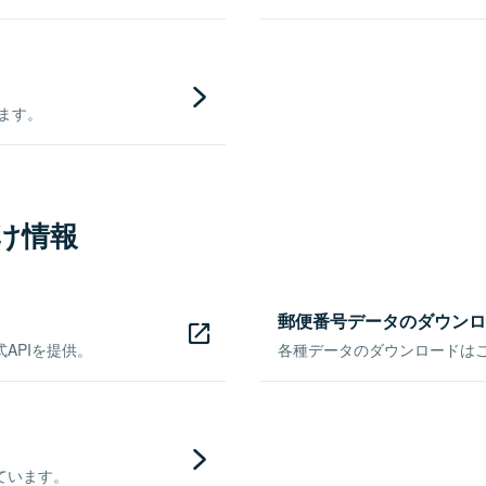
きます。
け情報
郵便番号データのダウンロ
APIを提供。
各種データのダウンロードはこち
ています。