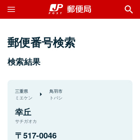
郵便番号検索
検索結果
三重県
鳥羽市
ミエケン
トバシ
幸丘
サチガオカ
517-0046