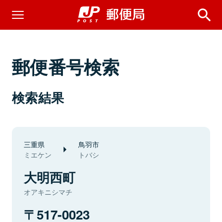
郵便番号検索
検索結果
三重県
鳥羽市
ミエケン
トバシ
大明西町
オアキニシマチ
517-0023