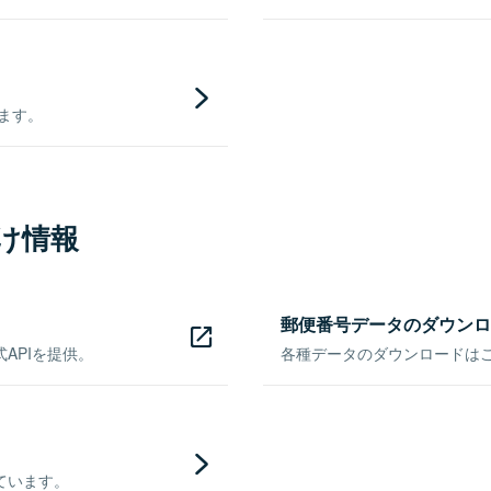
きます。
け情報
郵便番号データのダウンロ
APIを提供。
各種データのダウンロードはこち
ています。