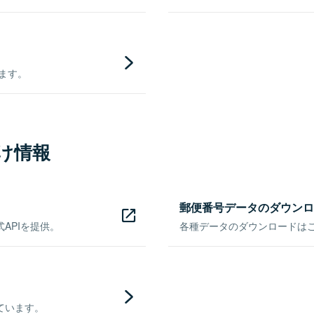
きます。
け情報
郵便番号データのダウンロ
APIを提供。
各種データのダウンロードはこち
ています。