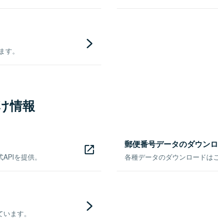
きます。
け情報
郵便番号データのダウンロ
APIを提供。
各種データのダウンロードはこち
ています。