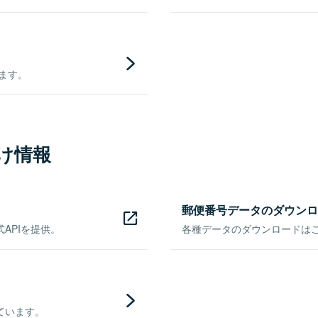
きます。
け情報
郵便番号データのダウンロ
APIを提供。
各種データのダウンロードはこち
ています。