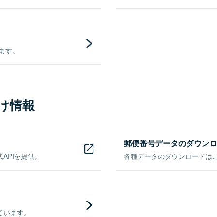
きます。
け情報
郵便番号データのダウンロ
APIを提供。
各種データのダウンロードはこち
ています。