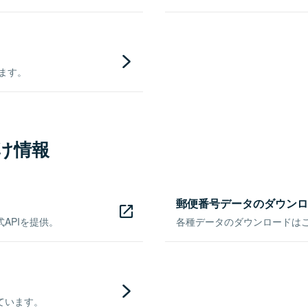
きます。
け情報
郵便番号データのダウンロ
APIを提供。
各種データのダウンロードはこち
ています。