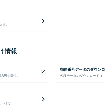
きます。
け情報
郵便番号データのダウンロ
APIを提供。
各種データのダウンロードはこち
ています。