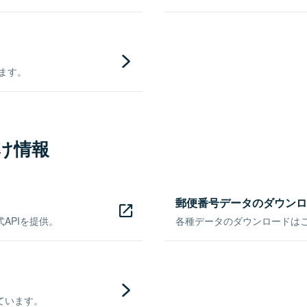
きます。
け情報
郵便番号データのダウンロ
APIを提供。
各種データのダウンロードはこち
ています。