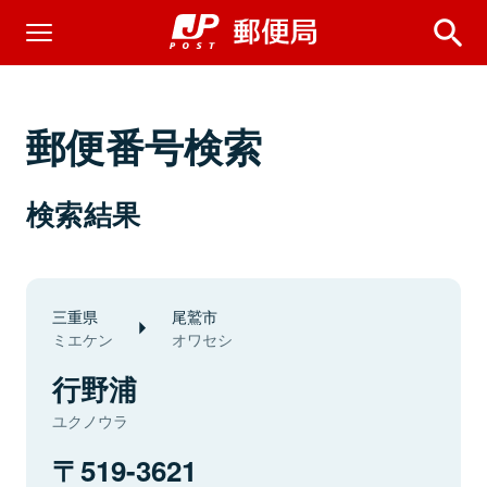
郵便番号検索
検索結果
三重県
尾鷲市
ミエケン
オワセシ
行野浦
ユクノウラ
519-3621