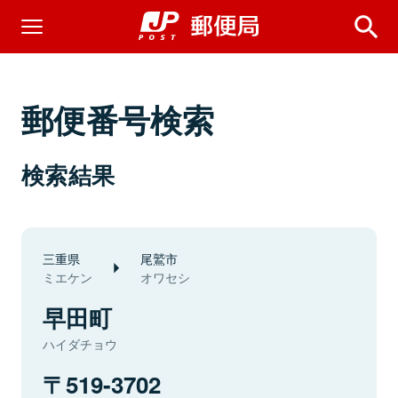
郵便番号検索
検索結果
三重県
尾鷲市
ミエケン
オワセシ
早田町
ハイダチョウ
519-3702