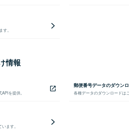
きます。
け情報
郵便番号データのダウンロ
APIを提供。
各種データのダウンロードはこち
ています。