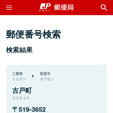
郵便番号検索
検索結果
三重県
尾鷲市
ミエケン
オワセシ
古戸町
コドチョウ
519-3652