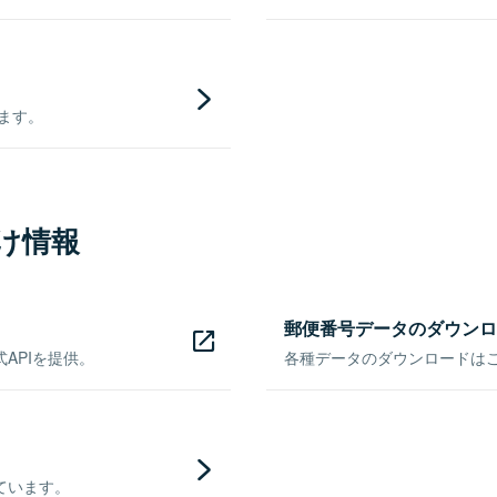
きます。
け情報
郵便番号データのダウンロ
APIを提供。
各種データのダウンロードはこち
ています。