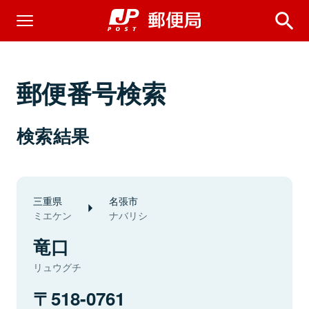
郵便番号検索
検索結果
三重県
名張市
ミエケン
ナバリシ
竜口
リュウグチ
518-0761