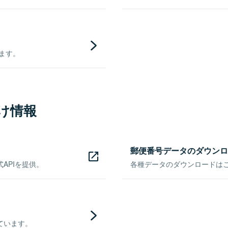
きます。
け情報
郵便番号データのダウンロ
APIを提供。
各種データのダウンロードはこち
ています。