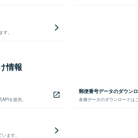
きます。
け情報
郵便番号データのダウンロ
APIを提供。
各種データのダウンロードはこち
ています。