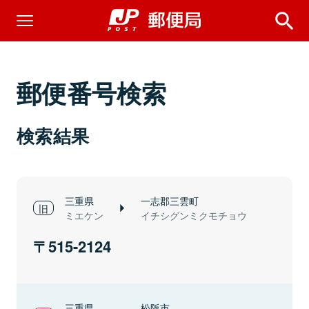
郵便番号検索
検索結果
三重県
一志郡三雲町
ミエケン
イチシグンミクモチョウ
515-2124
三重県
松阪市