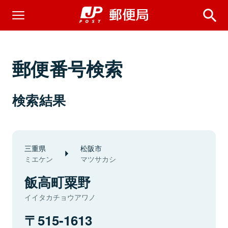
郵便番号検索
検索結果
三重県
松阪市
ミエケン
マツサカシ
飯高町粟野
イイタカチョウアワノ
515-1613