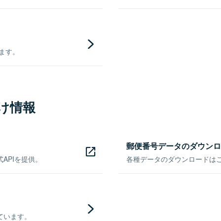
きます。
け情報
郵便番号データのダウンロ
APIを提供。
各種データのダウンロードはこち
ています。