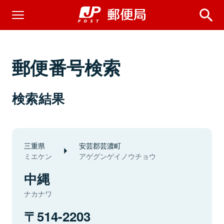
郵便番号検索
検索結果
三重県
安芸郡芸濃町
ミエケン
アゲグンゲイノウチョウ
中縄
ナカナワ
514-2203