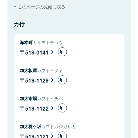
このページの先頭に戻る
カ行
海本町
カイモトチョウ
519-0141
加太板屋
カブトイタヤ
519-1129
加太市場
カブトイチバ
519-1122
加太梶ケ坂
カブトカジガサカ
519-1121