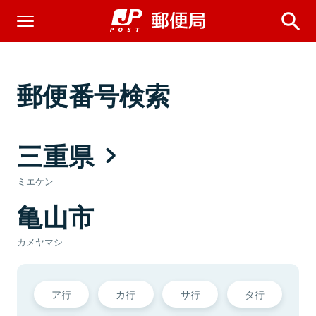
郵便番号検索
三重県
ミエケン
亀山市
カメヤマシ
ア行
カ行
サ行
タ行