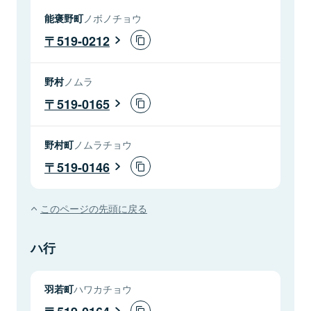
能褒野町
ノボノチョウ
519-0212
野村
ノムラ
519-0165
野村町
ノムラチョウ
519-0146
このページの先頭に戻る
ハ行
羽若町
ハワカチョウ