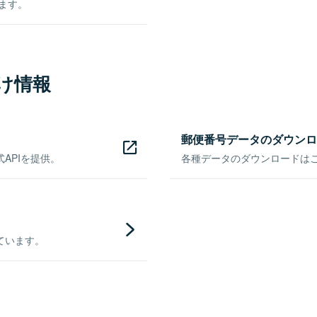
きます。
け情報
郵便番号データのダウンロ
APIを提供。
各種データのダウンロードはこち
ています。