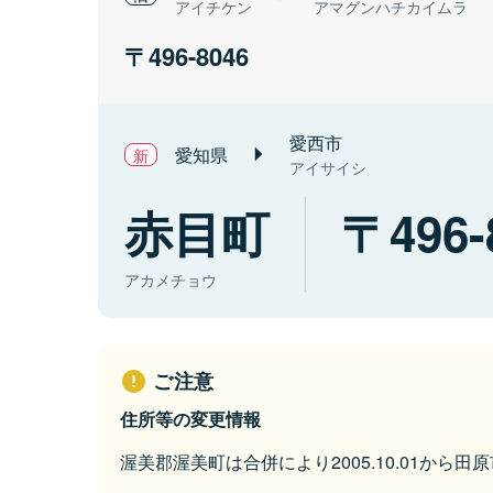
アイチケン
アマグンハチカイムラ
496-8046
愛西市
愛知県
アイサイシ
赤目町
496-
アカメチョウ
ご注意
住所等の変更情報
渥美郡渥美町は合併により2005.10.01から