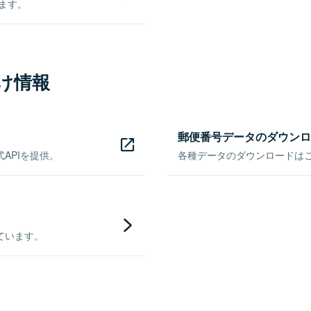
きます。
け情報
郵便番号データのダウンロ
APIを提供。
各種データのダウンロードはこち
ています。