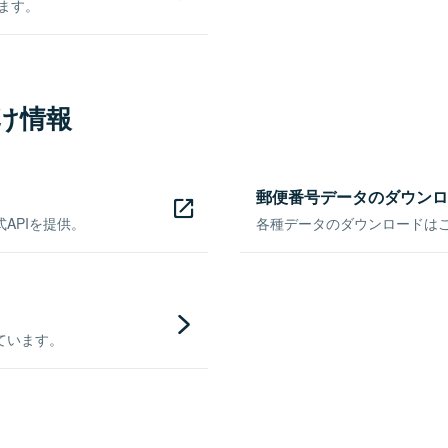
きます。
け情報
郵便番号データのダウンロ
APIを提供。
各種データのダウンロードはこち
ています。