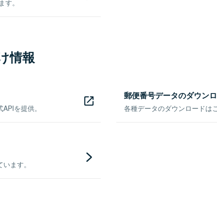
きます。
け情報
郵便番号データのダウンロ
APIを提供。
各種データのダウンロードはこち
ています。