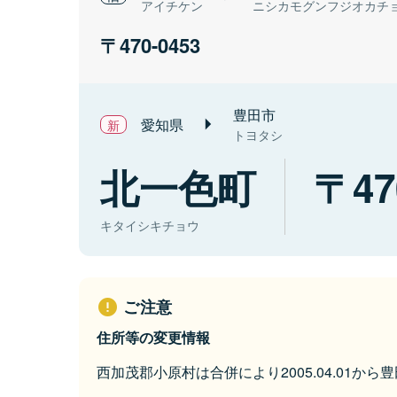
アイチケン
ニシカモグンフジオカチ
470-0453
豊田市
愛知県
トヨタシ
北一色町
47
キタイシキチョウ
ご注意
住所等の変更情報
西加茂郡小原村は合併により2005.04.01か