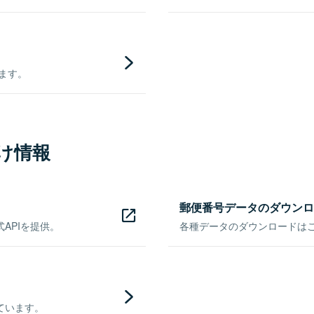
きます。
け情報
郵便番号データのダウンロ
APIを提供。
各種データのダウンロードはこち
ています。