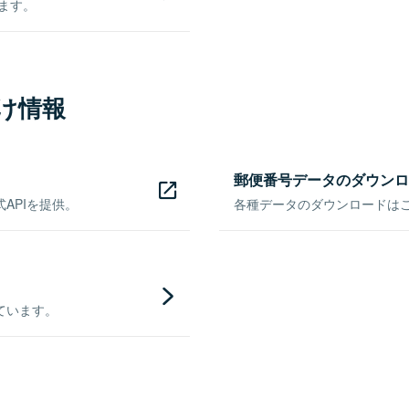
きます。
け情報
郵便番号データのダウンロ
APIを提供。
各種データのダウンロードはこち
ています。