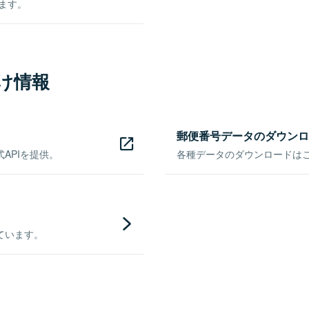
きます。
け情報
郵便番号データのダウンロ
APIを提供。
各種データのダウンロードはこち
ています。