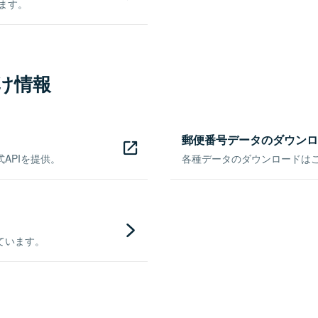
きます。
け情報
郵便番号データのダウンロ
APIを提供。
各種データのダウンロードはこち
ています。