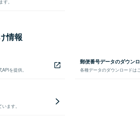
きます。
け情報
郵便番号データのダウンロ
APIを提供。
各種データのダウンロードはこち
ています。