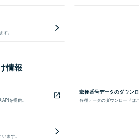
きます。
け情報
郵便番号データのダウンロ
APIを提供。
各種データのダウンロードはこち
ています。