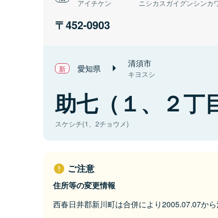
アイチケン
ニシカスガイグンシンカ
452-0903
清須市
愛知県
キヨスシ
助七（１、２丁
スケシチ(1、2チョウメ)
ご注意
住所等の変更情報
西春日井郡新川町は合併により2005.07.07