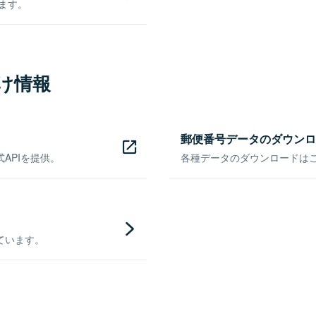
きます。
け情報
郵便番号データのダウンロ
APIを提供。
各種データのダウンロードはこち
ています。